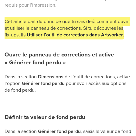
requis pour l’impression.
Cet article part du principe que tu sais déjà comment ouvrir
et utiliser le panneau de corrections. Si tu découvres les
fix‑ups, lis
Utiliser l’outil de corrections dans Artworker
.
Ouvre le panneau de corrections et active
« Générer fond perdu »
Dans la section
Dimensions
de l’outil de corrections, active
l’option
Générer fond perdu
pour avoir accès aux options
de fond perdu.
Définir ta valeur de fond perdu
Dans la section
Générer fond perdu
, saisis la valeur de fond