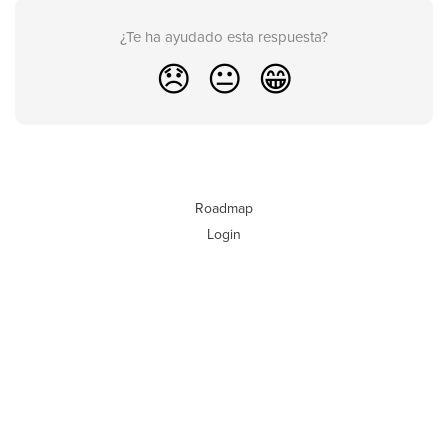
¿Te ha ayudado esta respuesta?
😞
😐
😁
Roadmap
Login